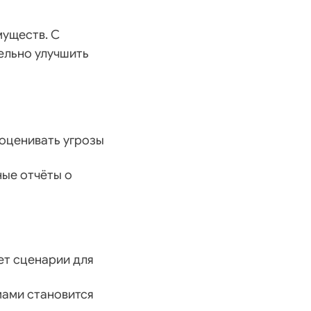
муществ. С
ельно улучшить
оценивать угрозы
ные отчёты о
ует сценарии для
мами становится