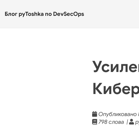
Блог pyToshka по DevSecOps
Усиле
Кибер
Опубликовано F
798 слова |
p