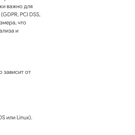
ки важно для
(GDPR, PCI DSS,
змера, что
ализа и
р зависит от
 или Linux).