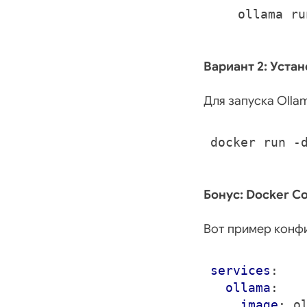
Вариант 2: Уста
Для запуска Olla
Бонус: Docker C
Вот пример конф
services
:
ollama
:
image
:
o