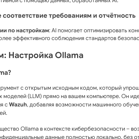
тивной с помощью данных, обработанных AI.
е соответствие требованиям и отчётность
ии по настройкам
: AI помогает оптимизировать ко
олее эффективного соблюдения стандартов безопас
м: Настройка Ollama
ama?
трумент с открытым исходным кодом, который упрощ
х моделей (LLM) прямо на вашем компьютере. Он ид
ия с
Wazuh
, добавляя возможности машинного обуче
ей.
щество Ollama в контексте кибербезопасности – в
нфиденциальные данные полностью локально, без от