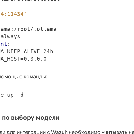
34:11434"
lama:/root/.ollama
always
ent
:
MA_KEEP_ALIVE=24h
MA_HOST=0.0.0.0
 помощью команды:
 по выбору модели
и для интеграции с Wazuh необходимо учитывать н