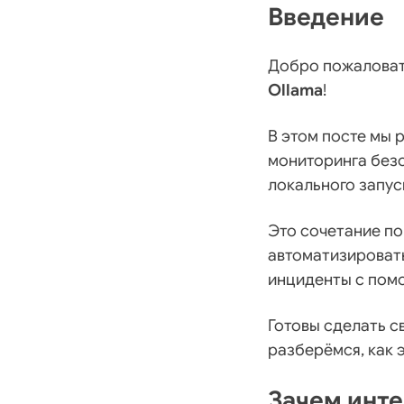
Введение
Добро пожаловат
Ollama
!
В этом посте мы 
мониторинга без
локального запус
Это сочетание п
автоматизироват
инциденты с помо
Готовы сделать 
разберёмся, как 
Зачем инте