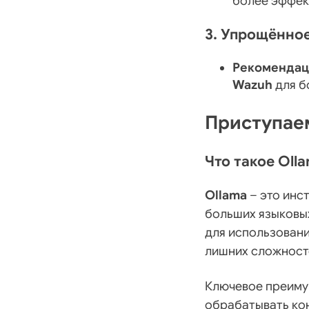
более эффек
3. Упрощённо
Рекомендац
Wazuh
для б
Приступае
Что такое Oll
Ollama
– это инс
больших языковы
для использован
лишних сложност
Ключевое преиму
обрабатывать ко