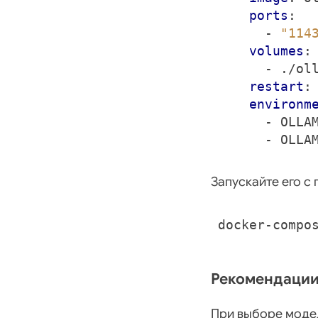
ports
:
- 
"114
volumes
:
- 
./ol
restart
:
environm
- 
OLLA
- 
OLLA
Запускайте его с
Рекомендации
При выборе модел