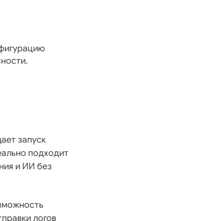
нфигурацию
ности.
ает запуск
еально подходит
ния и ИИ без
озможность
правки логов