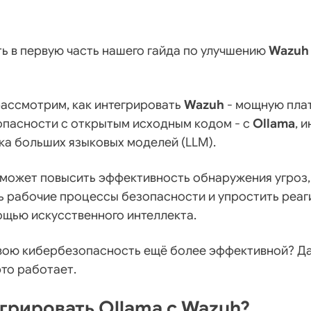
ь в первую часть нашего гайда по улучшению
Wazuh
рассмотрим, как интегрировать
Wazuh
- мощную пла
опасности с открытым исходным кодом - с
Ollama
, 
ка больших языковых моделей (LLM).
оможет повысить эффективность обнаружения угроз,
ь рабочие процессы безопасности и упростить реаг
щью искусственного интеллекта.
свою кибербезопасность ещё более эффективной? Да
это работает.
грировать Ollama с Wazuh?