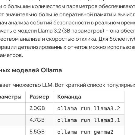
и с большим количеством параметров обеспечивают
ют значительно больше оперативной памяти и вычис
дач анализа событий безопасности в реальном врем
чать с модели Llama 3.2 (3B параметров) – она обе
еством анализа и скоростью отклика. Для более глу
ерации детализированных отчетов можно использова
аметров.
ных моделей Ollama
ает множество LLM. Вот краткий список популярны
раметры
Размер
Команда
2.0GB
ollama run llama3.2
4.7GB
ollama run llama3.1
5.5GB
ollama run gemma2