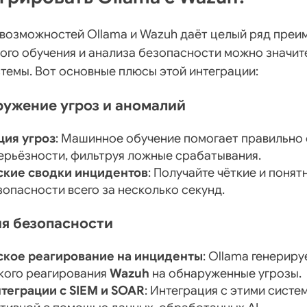
возможностей Ollama и Wazuh даёт целый ряд преи
го обучения и анализа безопасности можно значит
темы. Вот основные плюсы этой интеграции:
ружение угроз и аномалий
ция угроз
: Машинное обучение помогает правильно 
серьёзности, фильтруя ложные срабатывания.
ские сводки инцидентов
: Получайте чёткие и понят
опасности всего за несколько секунд.
ия безопасности
ское реагирование на инциденты
: Ollama генерир
кого реагирования
Wazuh
на обнаруженные угрозы.
теграции с SIEM и SOAR
: Интеграция с этими систе