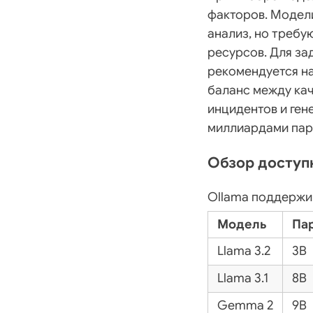
факторов. Модел
анализ, но требу
ресурсов. Для за
рекомендуется на
баланс между кач
инцидентов и ген
миллиардами пар
Обзор доступ
Ollama поддержив
Модель
Па
Llama 3.2
3B
Llama 3.1
8B
Gemma 2
9B