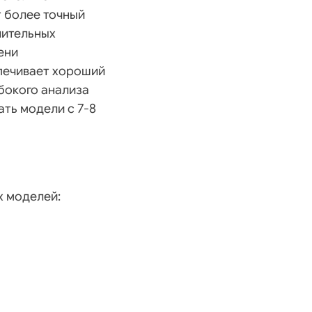
 более точный
лительных
ени
спечивает хороший
бокого анализа
ть модели с 7-8
х моделей: