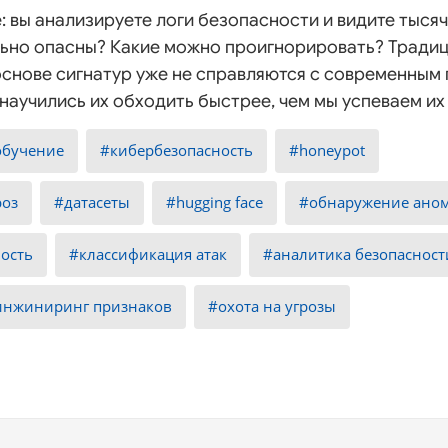
: вы анализируете логи безопасности и видите тысяч
ально опасны? Какие можно проигнорировать? Тради
снове сигнатур уже не справляются с современным 
аучились их обходить быстрее, чем мы успеваем их
обучение
кибербезопасность
honeypot
роз
датасеты
hugging face
обнаружение ано
ность
классификация атак
аналитика безопасност
инжиниринг признаков
охота на угрозы