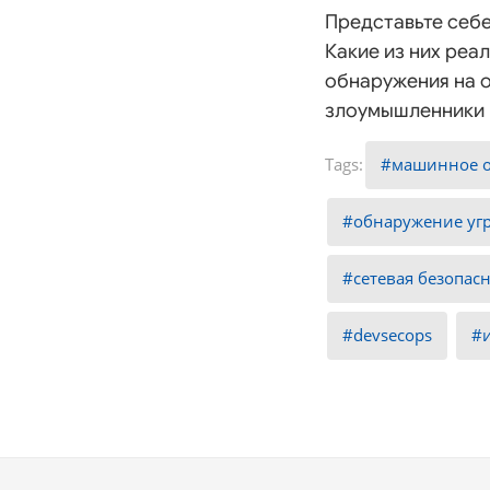
Представьте себе
Какие из них ре
обнаружения на о
злоумышленники н
машинное 
обнаружение уг
сетевая безопас
devsecops