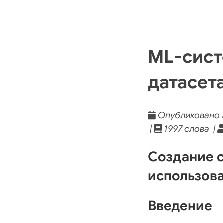
ML-сист
датасет
Опубликовано S
|
1997 слова |
Создание с
использова
Введение