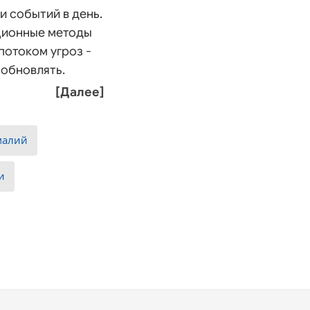
и событий в день.
ционные методы
потоком угроз -
 обновлять.
[Далее]
малий
и