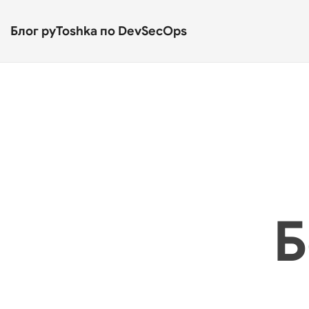
Блог pyToshka по DevSecOps
Б