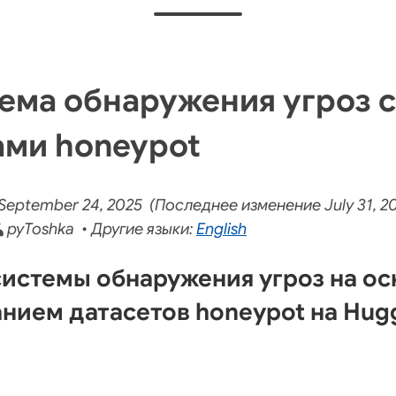
ема обнаружения угроз с
ами honeypot
eptember 24, 2025 (Последнее изменение July 31, 20
pyToshka • Другие языки:
English
истемы обнаружения угроз на ос
нием датасетов honeypot на Hug