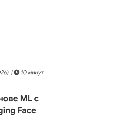
26) |
10 минут
нове ML с
ging Face