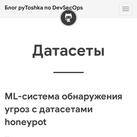
Блог pyToshka по DevSecOps
Нав
Датасеты
ML-система обнаружения
угроз с датасетами
honeypot