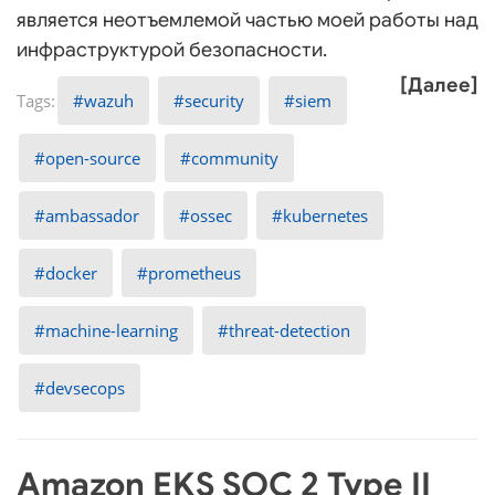
является неотъемлемой частью моей работы над
инфраструктурой безопасности.
[Далее]
wazuh
security
siem
open-source
community
ambassador
ossec
kubernetes
docker
prometheus
machine-learning
threat-detection
devsecops
Amazon EKS SOC 2 Type II