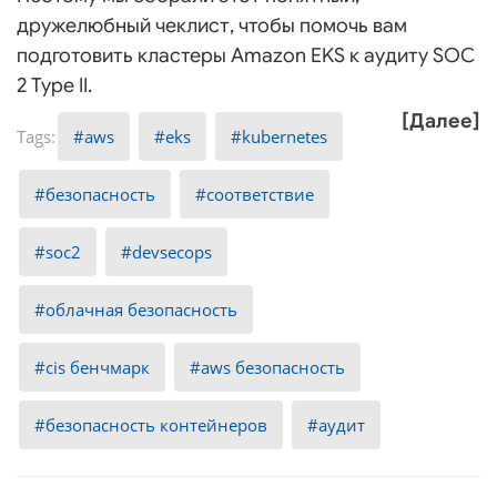
дружелюбный чеклист, чтобы помочь вам
подготовить кластеры Amazon EKS к аудиту SOC
2 Type II.
[Далее]
aws
eks
kubernetes
безопасность
соответствие
soc2
devsecops
облачная безопасность
cis бенчмарк
aws безопасность
безопасность контейнеров
аудит