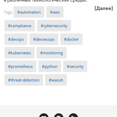
в различных технологических средах.
[Далее]
automation
aws
compliance
cybersecurity
devops
devsecops
docker
kubernetes
monitoring
prometheus
python
security
threat-detection
wazuh