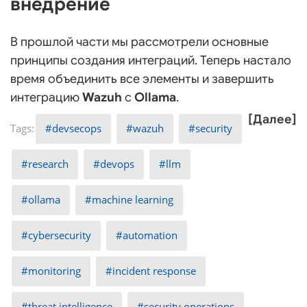
внедрение
В прошлой части мы рассмотрели основные
принципы создания интеграций. Теперь настало
время объединить все элементы и завершить
интеграцию
Wazuh
с
Ollama
.
[Далее]
devsecops
wazuh
security
research
devops
llm
ollama
machine learning
cybersecurity
automation
monitoring
incident response
threat intelligence
security operations