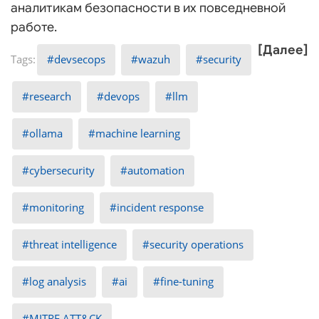
аналитикам безопасности в их повседневной
работе.
[Далее]
devsecops
wazuh
security
research
devops
llm
ollama
machine learning
cybersecurity
automation
monitoring
incident response
threat intelligence
security operations
log analysis
ai
fine-tuning
MITRE ATT&CK