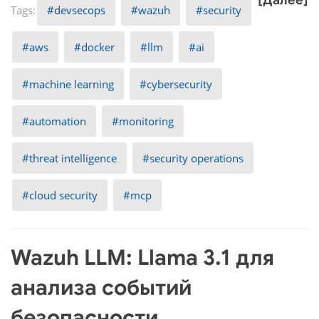
[Далее]
devsecops
wazuh
security
aws
docker
llm
ai
machine learning
cybersecurity
automation
monitoring
threat intelligence
security operations
cloud security
mcp
Wazuh LLM: Llama 3.1 для
анализа событий
безопасности