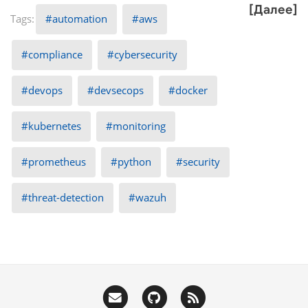
[Далее]
automation
aws
compliance
cybersecurity
devops
devsecops
docker
kubernetes
monitoring
prometheus
python
security
threat-detection
wazuh